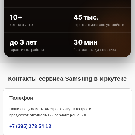
10+
45 тыс.
лет на рынке
отремонтировано устройств
до 3 лет
30 мин
гарантия на работы
бесплатная диагностика
Контакты сервиса Samsung в Иркутске
Телефон
Наши специалисты быстро вникнут в вопрос и
предложат оптимальный вариант решения
+7 (395) 278-54-12