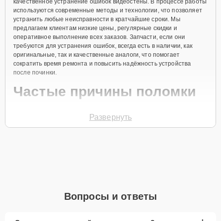
качественное устранение ошибок видеостены. В процессе работы
используются современные методы и технологии, что позволяет
устранить любые неисправности в кратчайшие сроки. Мы
предлагаем клиентам низкие цены, регулярные скидки и
оперативное выполнение всех заказов. Запчасти, если они
требуются для устранения ошибок, всегда есть в наличии, как
оригинальные, так и качественные аналоги, что помогает
сократить время ремонта и повысить надёжность устройства
после починки.
Частые причины поломки
Программные сбои в системе управления.
Развернуть
Некорректные настройки контроллера.
Ошибки в обновлениях ПО.
Перегрев компонентов видеостены.
Электрические сбои или замыкания.
Для того чтобы устранить ошибки видеостены, свяжитесь с нами
Вопросы и ответы
по телефону +7 (395) 278-54-12 или оставьте
Заявку на сайте
.
Наш специалист перезвонит вам в течение минуты для уточнения
всех деталей и записи на диагностику и ремонт оборудования.