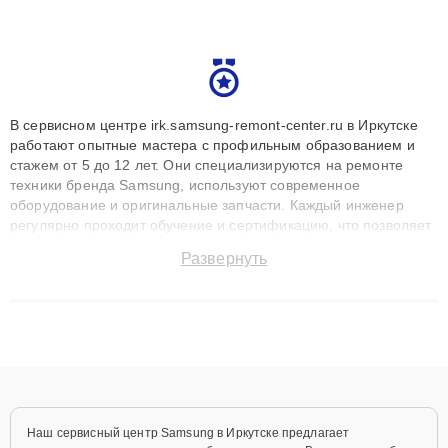
В сервисном центре irk.samsung-remont-center.ru в Иркутске
работают опытные мастера с профильным образованием и
стажем от 5 до 12 лет. Они специализируются на ремонте
техники бренда Samsung, используют современное
оборудование и оригинальные запчасти. Каждый инженер
регулярно проходит обучение и сертификацию, что позволяет
быстро и точноdiagnostikировать поломки и восстанавливать
Развернуть
технику с сохранением гарантии до 3 лет. Наши мастера
решают сложные случаи: от замены матриц и материнских
плат до ремонта после залития и восстановления данных.
Благодаря высокой квалификации и ответственному подходу
клиенты получают быстрый, качественный ремонт и понятные
объяснения по результатам диагностики.
Наш сервисный центр Samsung в Иркутске предлагает