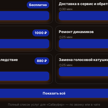
Доставка в сервис и обрат
Бесплатно
30 мин
Ремонт динамиков
1000 ₽
25 мин
следствие
Замена голосовой катушк
880 ₽
25 мин
Показать всё
Полный список услуг для «
Сабвуфер
» — по звонку или в чате