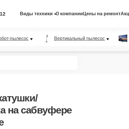
-12
Виды техники
О компании
Цены на ремонт
Ак
обот-пылесос
Вертикальный пылесос
катушки/
а
на сабвуфере
е