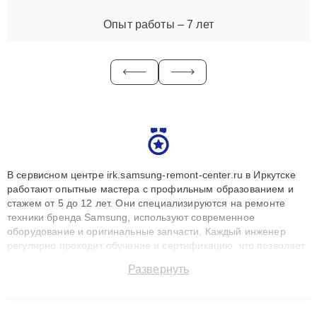
Опыт работы – 7 лет
В сервисном центре irk.samsung-remont-center.ru в Иркутске
работают опытные мастера с профильным образованием и
стажем от 5 до 12 лет. Они специализируются на ремонте
техники бренда Samsung, используют современное
оборудование и оригинальные запчасти. Каждый инженер
регулярно проходит обучение и сертификацию, что позволяет
быстро и точноdiagnostikировать поломки и восстанавливать
Развернуть
технику с сохранением гарантии до 3 лет. Наши мастера
решают сложные случаи: от замены матриц и материнских
плат до ремонта после залития и восстановления данных.
Благодаря высокой квалификации и ответственному подходу