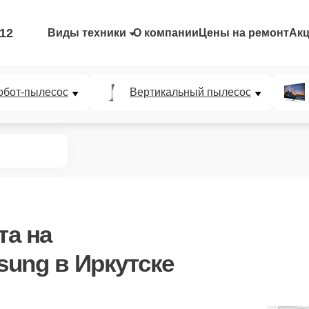
-12
Виды техники
О компании
Цены на ремонт
Ак
обот-пылесос
Вертикальный пылесос
та
на
ung в Иркутске