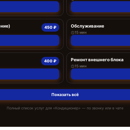
ение)
Обслуживание
450 ₽
15 мин
Ремонт внешнего блока
400 ₽
15 мин
Показать всё
Полный список услуг для «
Кондиционер
» — по звонку или в чате